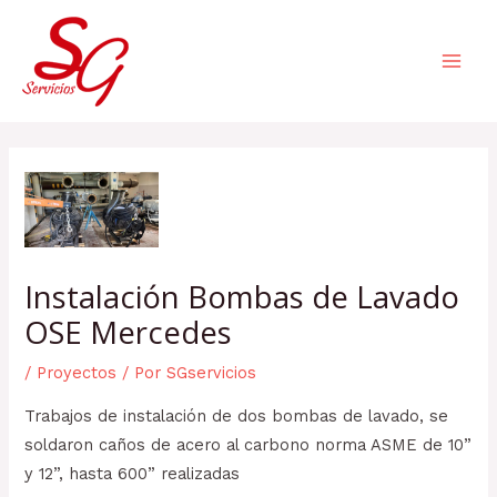
Ir
Mai
al
Men
contenido
Navegación
de
entradas
Instalación Bombas de Lavado
OSE Mercedes
/
Proyectos
/ Por
SGservicios
Trabajos de instalación de dos bombas de lavado, se
soldaron caños de acero al carbono norma ASME de 10”
y 12”, hasta 600” realizadas