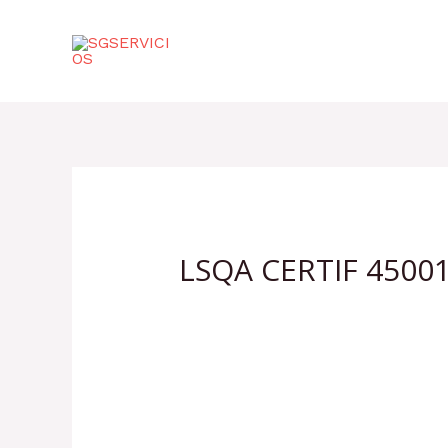
Ir
al
contenido
LSQA CERTIF 4500