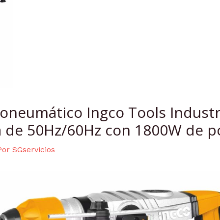
roneumático Ingco Tools Indust
ia de 50Hz/60Hz con 1800W de p
Por
SGservicios