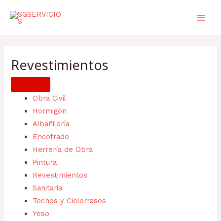
Ir
Mai
al
Men
contenido
Revestimientos
Obra Civil
Hormigón
Albañilería
Encofrado
Herrería de Obra
Pintura
Revestimientos
Sanitaria
Techos y Cielorrasos
Yeso